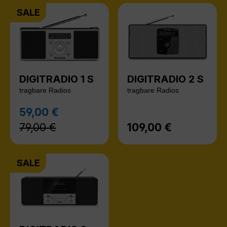
SALE
DIGITRADIO 1 S
DIGITRADIO 2 S
tragbare Radios
tragbare Radios
Regulärer Preis:
59,00 €
Verkaufspreis:
79,00 €
109,00 €
Regulärer Preis:
SALE