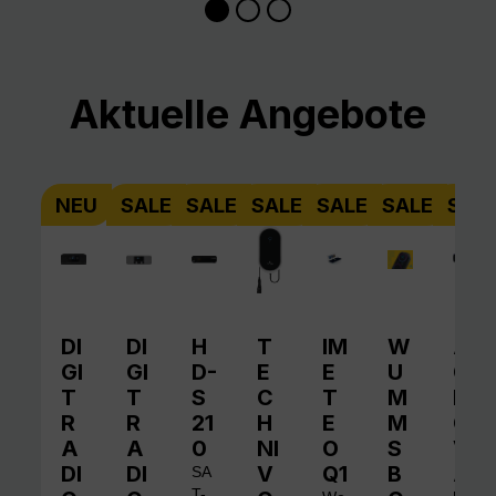
Produktgalerie überspringen
Aktuelle Angebote
NEU
SALE
SALE
SALE
SALE
SALE
SAL
DI
DI
H
T
IM
W
A
GI
GI
D-
E
E
U
QI
T
T
S
C
T
M
N
R
R
21
H
E
M
O
A
A
0
NI
O
S
V
DI
DI
V
Q1
B
A
SA
T-