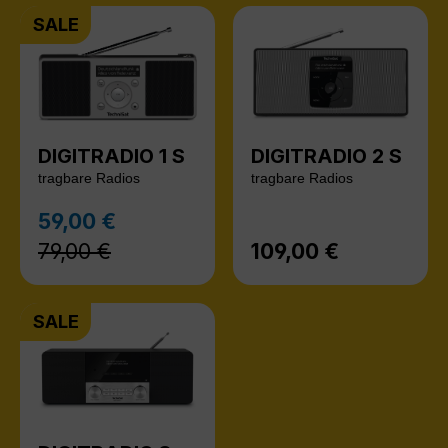
SALE
DIGITRADIO 1 S
DIGITRADIO 2 S
tragbare Radios
tragbare Radios
Regulärer Preis:
59,00 €
Verkaufspreis:
79,00 €
109,00 €
Regulärer Preis:
SALE