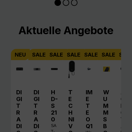
Produktgalerie überspringen
Aktuelle Angebote
NEU
SALE
SALE
SALE
SALE
SALE
SAL
DI
DI
H
T
IM
W
A
GI
GI
D-
E
E
U
QI
T
T
S
C
T
M
N
R
R
21
H
E
M
O
A
A
0
NI
O
S
V
DI
DI
V
Q1
B
A
SA
T-