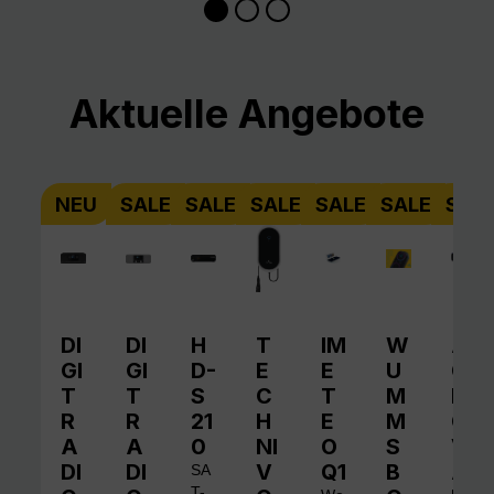
Produktgalerie überspringen
Aktuelle Angebote
NEU
SALE
SALE
SALE
SALE
SALE
SAL
DI
DI
H
T
IM
W
A
GI
GI
D-
E
E
U
QI
T
T
S
C
T
M
N
R
R
21
H
E
M
O
A
A
0
NI
O
S
V
DI
DI
V
Q1
B
A
SA
T-