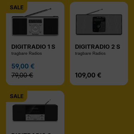
SALE
DIGITRADIO 1 S
DIGITRADIO 2 S
tragbare Radios
tragbare Radios
Regulärer Preis:
59,00 €
Verkaufspreis:
79,00 €
109,00 €
Regulärer Preis:
SALE