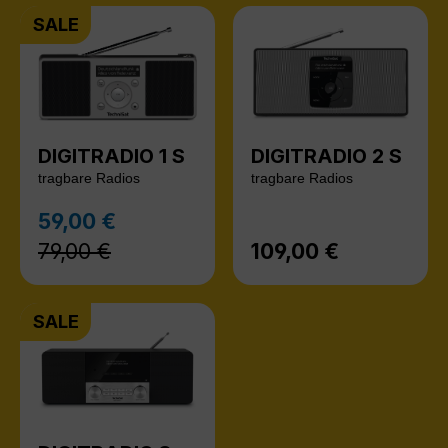
SALE
DIGITRADIO 1 S
DIGITRADIO 2 S
tragbare Radios
tragbare Radios
Regulärer Preis:
59,00 €
Verkaufspreis:
79,00 €
109,00 €
Regulärer Preis:
SALE