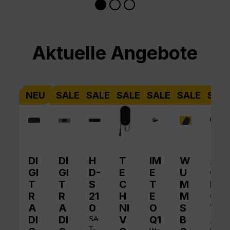
Produktgalerie überspringen
Aktuelle Angebote
NEU
SALE
SALE
SALE
SALE
SALE
SAL
DI
DI
H
T
IM
W
A
GI
GI
D-
E
E
U
QI
T
T
S
C
T
M
N
R
R
21
H
E
M
O
A
A
0
NI
O
S
V
DI
DI
V
Q1
B
A
SA
T-