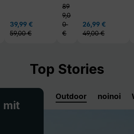
59,00 €
€
49,00 €
Top Stories
Outdoor
noinoi
 mit
spannte
en portablen