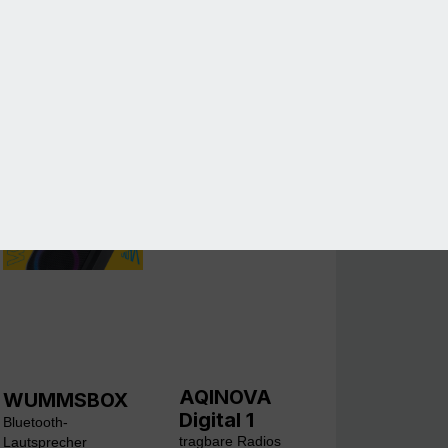
AQINOVA
WUMMSBOX
Digital 1
Bluetooth-
tragbare Radios
Lautsprecher