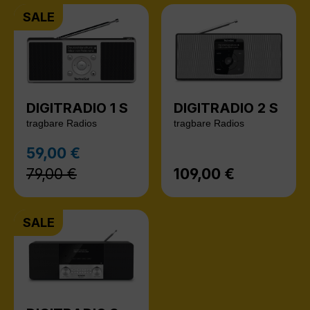
SALE
DIGITRADIO 1 S
DIGITRADIO 2 S
tragbare Radios
tragbare Radios
Regulärer Preis:
59,00 €
Verkaufspreis:
79,00 €
109,00 €
Regulärer Preis:
SALE