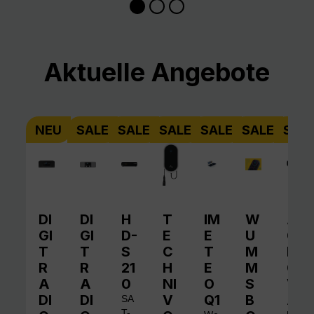
Produktgalerie überspringen
Aktuelle Angebote
NEU
SALE
SALE
SALE
SALE
SALE
SAL
DI
DI
H
T
IM
W
A
GI
GI
D-
E
E
U
QI
T
T
S
C
T
M
N
R
R
21
H
E
M
O
A
A
0
NI
O
S
V
DI
DI
V
Q1
B
A
SA
T-