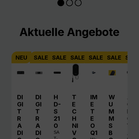
Produktgalerie überspringen
Aktuelle Angebote
NEU
SALE
SALE
SALE
SALE
SALE
SAL
DI
DI
H
T
IM
W
A
GI
GI
D-
E
E
U
QI
T
T
S
C
T
M
N
R
R
21
H
E
M
O
A
A
0
NI
O
S
V
DI
DI
V
Q1
B
A
SA
T-