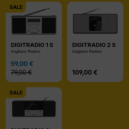
SALE
DIGITRADIO 1 S
DIGITRADIO 2 S
tragbare Radios
tragbare Radios
Regulärer Preis:
59,00 €
Verkaufspreis:
79,00 €
109,00 €
Regulärer Preis:
SALE