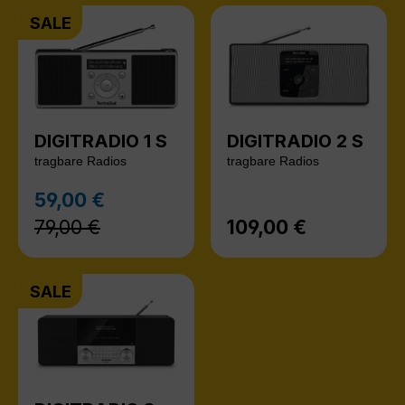
SALE
DIGITRADIO 1 S
DIGITRADIO 2 S
tragbare Radios
tragbare Radios
Regulärer Preis:
59,00 €
Verkaufspreis:
79,00 €
109,00 €
Regulärer Preis:
SALE