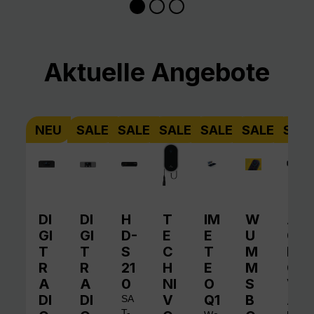
Produktgalerie überspringen
Aktuelle Angebote
NEU
SALE
SALE
SALE
SALE
SALE
SAL
DI
DI
H
T
IM
W
A
GI
GI
D-
E
E
U
QI
T
T
S
C
T
M
N
R
R
21
H
E
M
O
A
A
0
NI
O
S
V
DI
DI
V
Q1
B
A
SA
T-