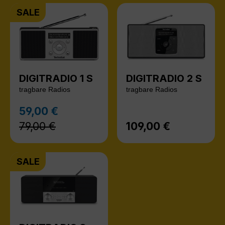
SALE
DIGITRADIO 1 S
DIGITRADIO 2 S
tragbare Radios
tragbare Radios
Regulärer Preis:
59,00 €
Verkaufspreis:
79,00 €
109,00 €
Regulärer Preis:
SALE