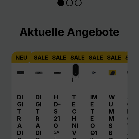
Produktgalerie überspringen
Aktuelle Angebote
NEU
SALE
SALE
SALE
SALE
SALE
SAL
DI
DI
H
T
IM
W
A
GI
GI
D-
E
E
U
QI
T
T
S
C
T
M
N
R
R
21
H
E
M
O
A
A
0
NI
O
S
V
DI
DI
V
Q1
B
A
SA
T-