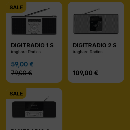
SALE
DIGITRADIO 1 S
DIGITRADIO 2 S
tragbare Radios
tragbare Radios
Regulärer Preis:
59,00 €
Verkaufspreis:
79,00 €
109,00 €
Regulärer Preis:
SALE