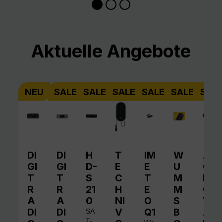
Produktgalerie überspringen
Aktuelle Angebote
NEU
SALE
SALE
SALE
SALE
SALE
SAL
DI
DI
H
T
IM
W
A
GI
GI
D-
E
E
U
QI
T
T
S
C
T
M
N
R
R
21
H
E
M
O
A
A
0
NI
O
S
V
DI
DI
V
Q1
B
A
SA
T-