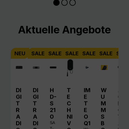
Produktgalerie überspringen
Aktuelle Angebote
NEU
SALE
SALE
SALE
SALE
SALE
SAL
DI
DI
H
T
IM
W
A
GI
GI
D-
E
E
U
QI
T
T
S
C
T
M
N
R
R
21
H
E
M
O
A
A
0
NI
O
S
V
DI
DI
V
Q1
B
A
SA
T-