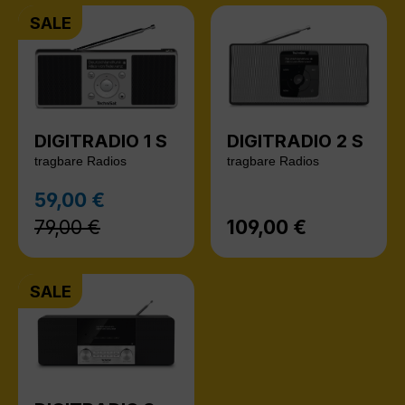
SALE
DIGITRADIO 1 S
DIGITRADIO 2 S
tragbare Radios
tragbare Radios
Regulärer Preis:
59,00 €
Verkaufspreis:
79,00 €
109,00 €
Regulärer Preis:
SALE