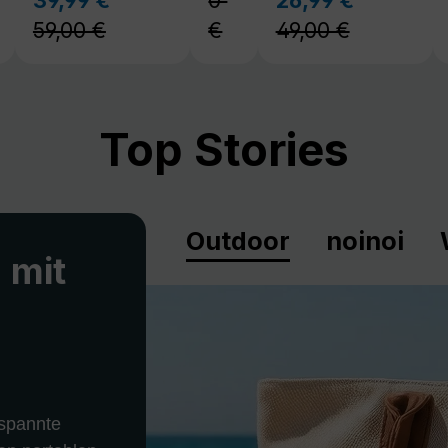
59,00 €
€
49,00 €
Top Stories
Outdoor
noinoi
 mit
spannte
en portablen