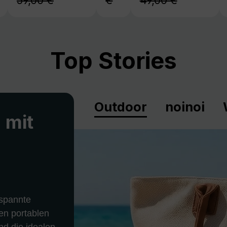
59,00 €
€
49,00 €
Top Stories
Outdoor
noinoi
 mit
spannte
en portablen