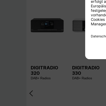
DIGITRADIO
DIGITRADIO
320
330
DAB+ Radios
DAB+ Radios