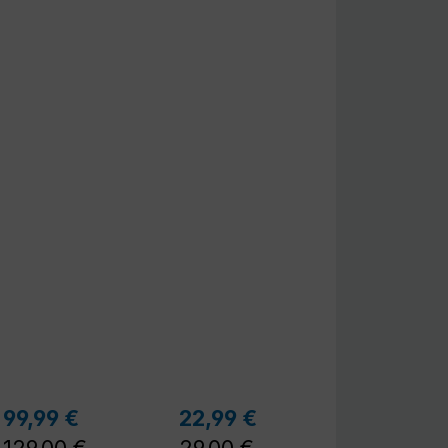
r Preis:
Regulärer Preis:
Regulärer Preis:
99,99 €
22,99 €
Verkaufspreis:
Verkaufspreis: