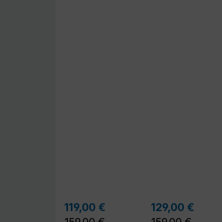
Regulärer Preis:
Regu
119,00 €
129,00 €
Verkaufspreis:
Verkaufspreis: