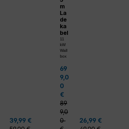
m
La
de
ka
bel
11
kW
Wall
box
69
Verkaufspreis:
9,0
0
Regulärer Preis:
€
89
9,0
lärer Preis:
Regulärer Preis:
Reguläre
39,99 €
0
26,99 €
Verkaufspreis:
Verkaufspreis: