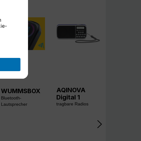
AQINOVA
WUMMSBOX
Digital 1
Bluetooth-
tragbare Radios
Lautsprecher