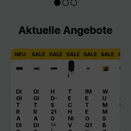
Produktgalerie überspringen
Aktuelle Angebote
NEU
SALE
SALE
SALE
SALE
SALE
SAL
DI
DI
H
T
IM
W
A
GI
GI
D-
E
E
U
QI
T
T
S
C
T
M
N
R
R
21
H
E
M
O
A
A
0
NI
O
S
V
DI
DI
V
Q1
B
A
SA
T-