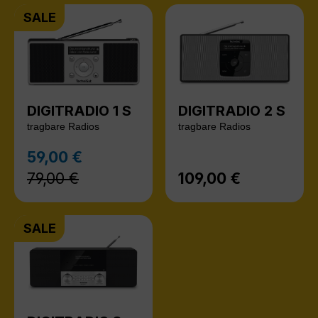
SALE
DIGITRADIO 1 S
DIGITRADIO 2 S
tragbare Radios
tragbare Radios
Regulärer Preis:
59,00 €
Verkaufspreis:
79,00 €
109,00 €
Regulärer Preis:
SALE