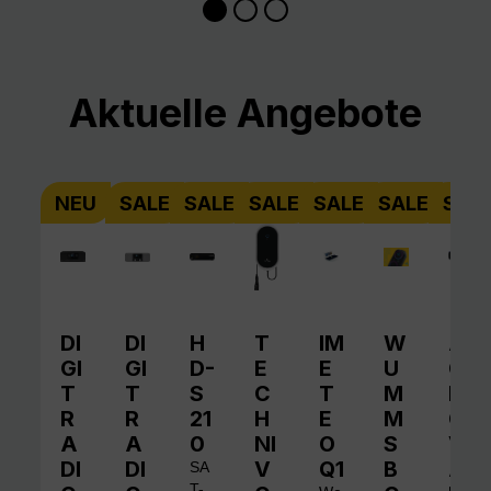
Produktgalerie überspringen
Aktuelle Angebote
NEU
SALE
SALE
SALE
SALE
SALE
SAL
DI
DI
H
T
IM
W
A
GI
GI
D-
E
E
U
QI
T
T
S
C
T
M
N
R
R
21
H
E
M
O
A
A
0
NI
O
S
V
DI
DI
V
Q1
B
A
SA
T-