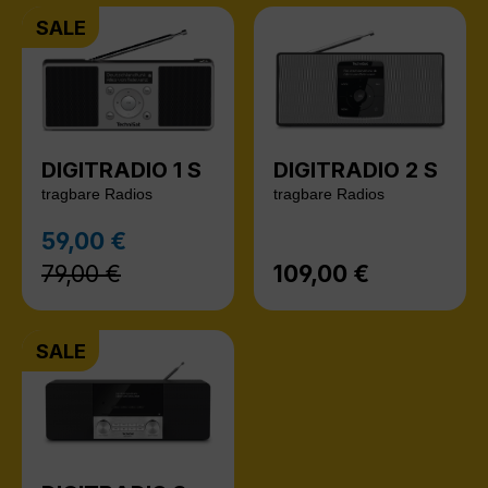
SALE
DIGITRADIO 1 S
DIGITRADIO 2 S
tragbare Radios
tragbare Radios
Regulärer Preis:
59,00 €
Verkaufspreis:
79,00 €
109,00 €
Regulärer Preis:
SALE