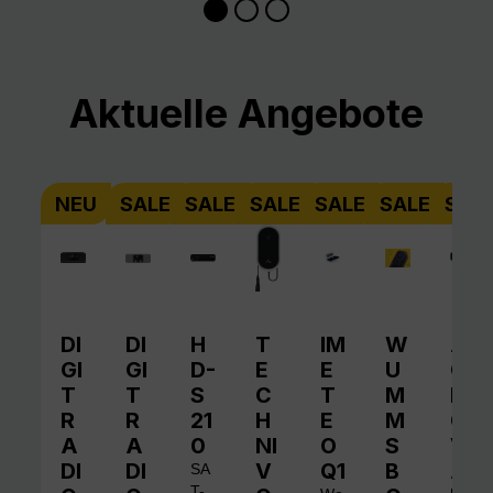
Produktgalerie überspringen
Aktuelle Angebote
NEU
SALE
SALE
SALE
SALE
SALE
SAL
DI
DI
H
T
IM
W
A
GI
GI
D-
E
E
U
QI
T
T
S
C
T
M
N
R
R
21
H
E
M
O
A
A
0
NI
O
S
V
DI
DI
V
Q1
B
A
SA
T-