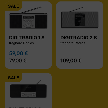
SALE
DIGITRADIO 1 S
DIGITRADIO 2 S
tragbare Radios
tragbare Radios
Regulärer Preis:
59,00 €
Verkaufspreis:
79,00 €
109,00 €
Regulärer Preis:
SALE