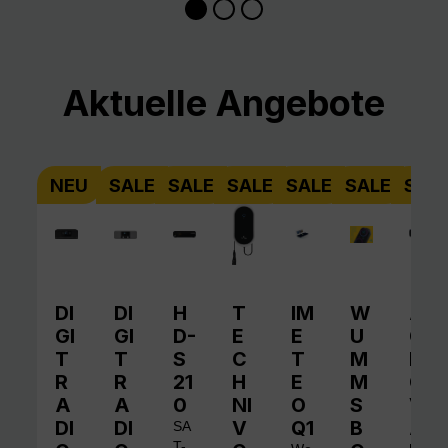
Produktgalerie überspringen
Aktuelle Angebote
NEU
SALE
SALE
SALE
SALE
SALE
SAL
DI
DI
H
T
IM
W
A
GI
GI
D-
E
E
U
QI
T
T
S
C
T
M
N
R
R
21
H
E
M
O
A
A
0
NI
O
S
V
DI
DI
V
Q1
B
A
SA
T-