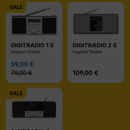
SALE
DIGITRADIO 1 S
DIGITRADIO 2 S
tragbare Radios
tragbare Radios
Regulärer Preis:
59,00 €
Verkaufspreis:
79,00 €
109,00 €
Regulärer Preis:
SALE