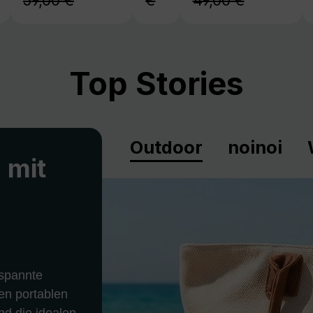
59,00 €
€
49,00 €
Top Stories
Outdoor
noinoi
 mit
spannte
en portablen