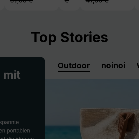
59,00 €
€
49,00 €
Top Stories
Outdoor
noinoi
 mit
spannte
en portablen