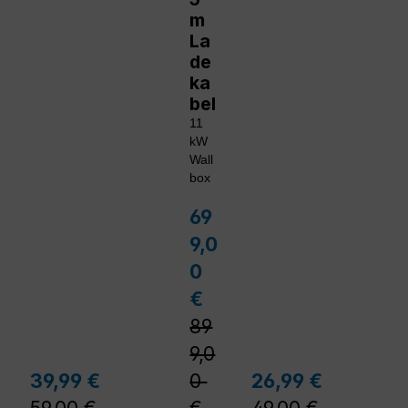
m
La
de
ka
bel
11
kW
Wall
box
69
Verkaufspreis:
9,0
0
Regulärer Preis:
€
89
9,0
lärer Preis:
Regulärer Preis:
Reguläre
39,99 €
0
26,99 €
Verkaufspreis:
Verkaufspreis: