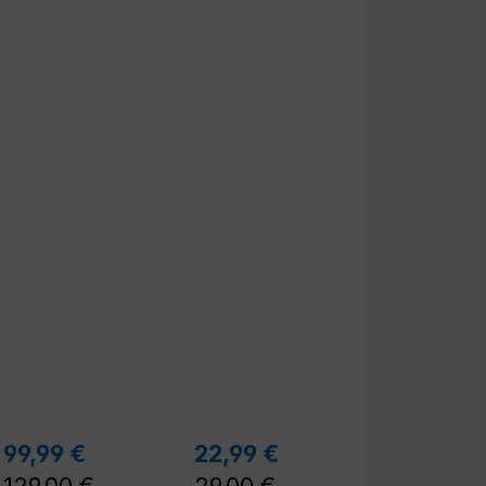
r Preis:
Regulärer Preis:
Regulärer Preis:
99,99 €
22,99 €
Verkaufspreis:
Verkaufspreis: