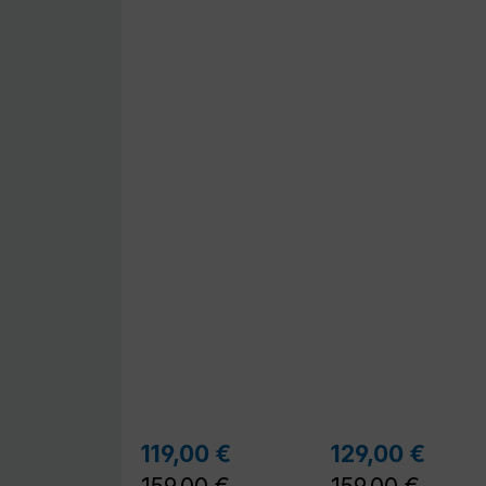
Regulärer Preis:
Regu
119,00 €
129,00 €
Verkaufspreis:
Verkaufspreis: