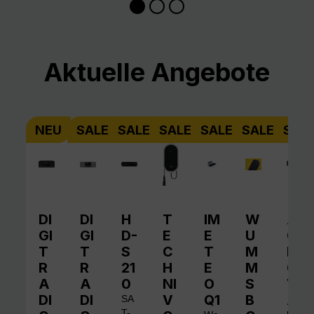
Produktgalerie überspringen
Aktuelle Angebote
NEU
SALE
SALE
SALE
SALE
SALE
SAL
DI
DI
H
T
IM
W
A
GI
GI
D-
E
E
U
QI
T
T
S
C
T
M
N
R
R
21
H
E
M
O
A
A
0
NI
O
S
V
DI
DI
V
Q1
B
A
SA
T-