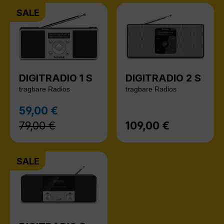
SALE
DIGITRADIO 1 S
DIGITRADIO 2 S
tragbare Radios
tragbare Radios
Regulärer Preis:
59,00 €
Verkaufspreis:
79,00 €
109,00 €
Regulärer Preis:
SALE