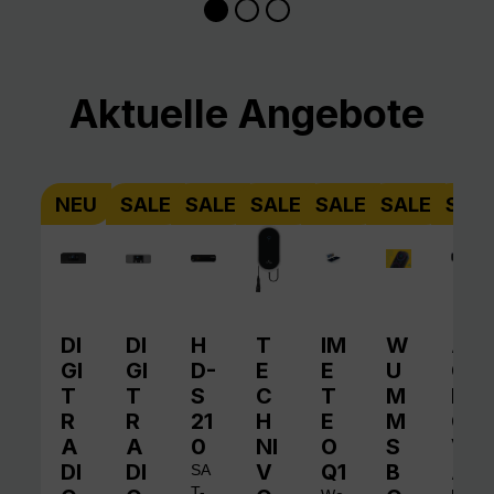
Produktgalerie überspringen
Aktuelle Angebote
NEU
SALE
SALE
SALE
SALE
SALE
SAL
DI
DI
H
T
IM
W
A
GI
GI
D-
E
E
U
QI
T
T
S
C
T
M
N
R
R
21
H
E
M
O
A
A
0
NI
O
S
V
DI
DI
V
Q1
B
A
SA
T-