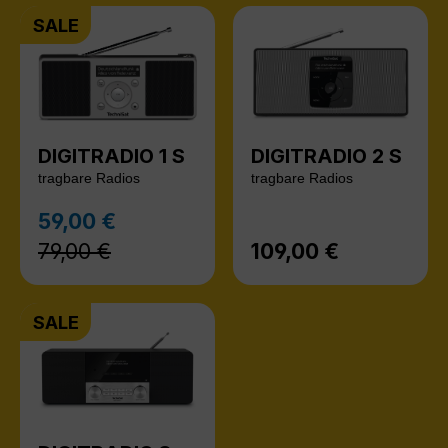
SALE
DIGITRADIO 1 S
DIGITRADIO 2 S
tragbare Radios
tragbare Radios
Regulärer Preis:
59,00 €
Verkaufspreis:
79,00 €
109,00 €
Regulärer Preis:
SALE