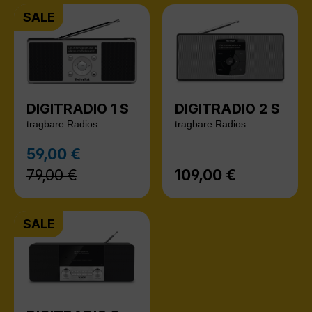
SALE
DIGITRADIO 1 S
DIGITRADIO 2 S
tragbare Radios
tragbare Radios
Regulärer Preis:
59,00 €
Verkaufspreis:
79,00 €
109,00 €
Regulärer Preis:
SALE