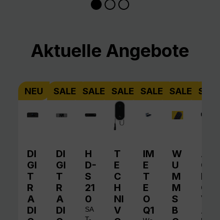
Produktgalerie überspringen
Aktuelle Angebote
NEU
SALE
SALE
SALE
SALE
SALE
SAL
DI
DI
H
T
IM
W
A
GI
GI
D-
E
E
U
QI
T
T
S
C
T
M
N
R
R
21
H
E
M
O
A
A
0
NI
O
S
V
DI
DI
V
Q1
B
A
SA
T-