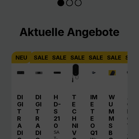
Produktgalerie überspringen
Aktuelle Angebote
NEU
SALE
SALE
SALE
SALE
SALE
SAL
DI
DI
H
T
IM
W
A
GI
GI
D-
E
E
U
QI
T
T
S
C
T
M
N
R
R
21
H
E
M
O
A
A
0
NI
O
S
V
DI
DI
V
Q1
B
A
SA
T-