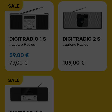
SALE
DIGITRADIO 1 S
DIGITRADIO 2 S
tragbare Radios
tragbare Radios
Regulärer Preis:
59,00 €
Verkaufspreis:
79,00 €
109,00 €
Regulärer Preis:
SALE