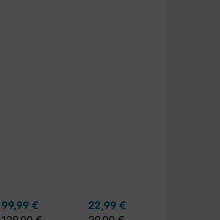
r Preis:
Regulärer Preis:
Regulärer Preis:
99,99 €
22,99 €
Verkaufspreis:
Verkaufspreis: