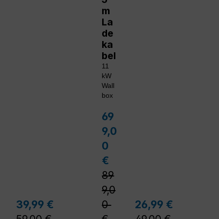
m
La
de
ka
bel
11
kW
Wall
box
69
Verkaufspreis:
9,0
0
Regulärer Preis:
€
89
9,0
lärer Preis:
Regulärer Preis:
Reguläre
39,99 €
0
26,99 €
Verkaufspreis:
Verkaufspreis: