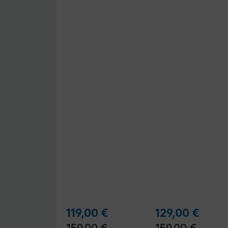
Regulärer Preis:
Regu
119,00 €
129,00 €
Verkaufspreis:
Verkaufspreis: