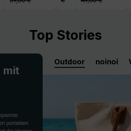
59,00 €
€
49,00 €
Top Stories
Outdoor
noinoi
 mit
spannte
en portablen