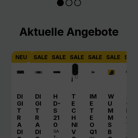
Produktgalerie überspringen
Aktuelle Angebote
NEU
SALE
SALE
SALE
SALE
SALE
SAL
DI
DI
H
T
IM
W
A
GI
GI
D-
E
E
U
QI
T
T
S
C
T
M
N
R
R
21
H
E
M
O
A
A
0
NI
O
S
V
DI
DI
V
Q1
B
A
SA
T-