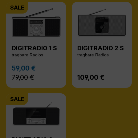
SALE
DIGITRADIO 1 S
DIGITRADIO 2 S
tragbare Radios
tragbare Radios
Regulärer Preis:
59,00 €
Verkaufspreis:
79,00 €
109,00 €
Regulärer Preis:
SALE